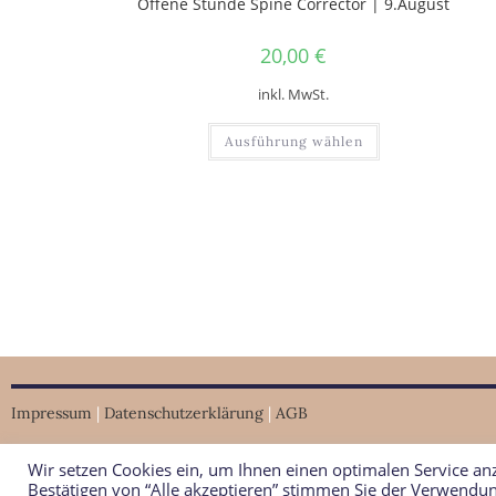
Offene Stunde Spine Corrector | 9.August
20,00
€
inkl. MwSt.
Ausführung wählen
Impressum
|
Datenschutzerklärung
|
AGB
Wir setzen Cookies ein, um Ihnen einen optimalen Service a
Copyright © 2026 PaderFitness
Bestätigen von “Alle akzeptieren” stimmen Sie der Verwendu