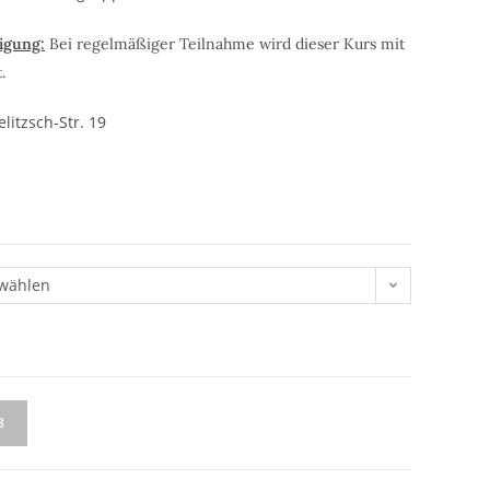
igung:
Bei regelmäßiger Teilnahme wird dieser Kurs mit
.
itzsch-Str. 19
wählen
B